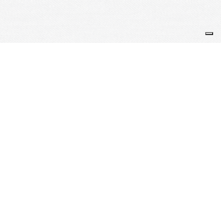
Accès rapides
Proposer un logement
Adhérer
Accueil ADHERENTS
Vidéos Réunions ADHERENTS
Magazines ADHERENTS
Liens utiles
Lycée Saint-Louis
SCEI (concours ingénieurs)
Concours Agro-Véto
BCE (écoles de commerce)
ECRICOME (écoles de commerce)
Contact
ape.stlouis@gmail.com
44, bd Saint-Michel, 75006 Paris
Facebook APE - Lycée Saint-Louis Paris