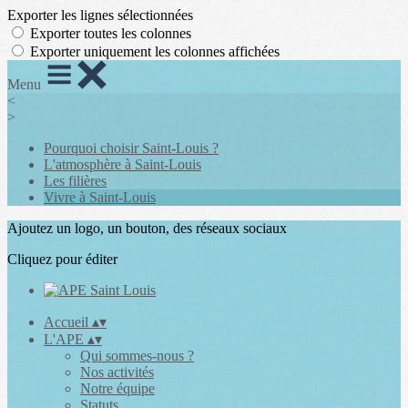
Exporter les lignes sélectionnées
Exporter toutes les colonnes
Exporter uniquement les colonnes affichées
Menu
<
>
Pourquoi choisir Saint-Louis ?
L'atmosphère à Saint-Louis
Les filières
Vivre à Saint-Louis
Ajoutez un logo, un bouton, des réseaux sociaux
Cliquez pour éditer
Accueil
▴
▾
L'APE
▴
▾
Qui sommes-nous ?
Nos activités
Notre équipe
Statuts