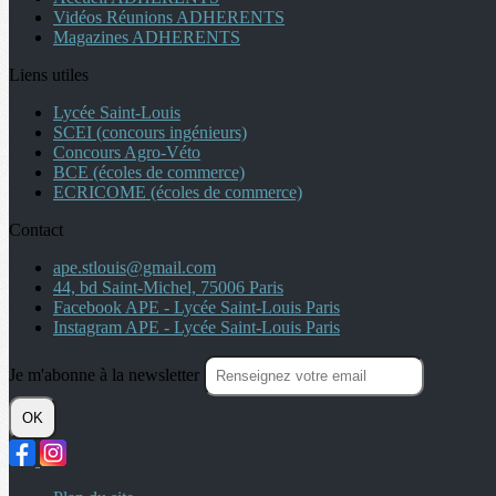
Vidéos Réunions ADHERENTS
Magazines ADHERENTS
Liens utiles
Lycée Saint-Louis
SCEI (concours ingénieurs)
Concours Agro-Véto
BCE (écoles de commerce)
ECRICOME (écoles de commerce)
Contact
ape.stlouis@gmail.com
44, bd Saint-Michel, 75006 Paris
Facebook APE - Lycée Saint-Louis Paris
Instagram APE - Lycée Saint-Louis Paris
Je m'abonne à la newsletter
OK