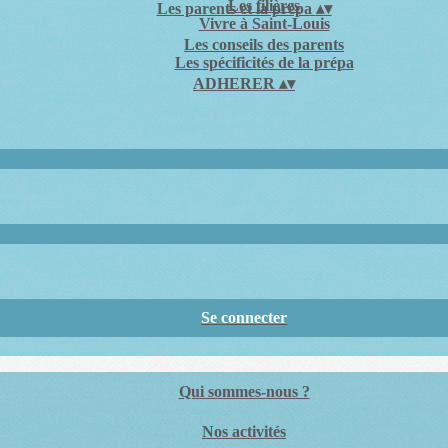
Les filières
Les parents et la prépa
▴
▾
Vivre à Saint-Louis
Les conseils des parents
Les spécificités de la prépa
ADHERER
▴
▾
Se connecter
Qui sommes-nous ?
Nos activités