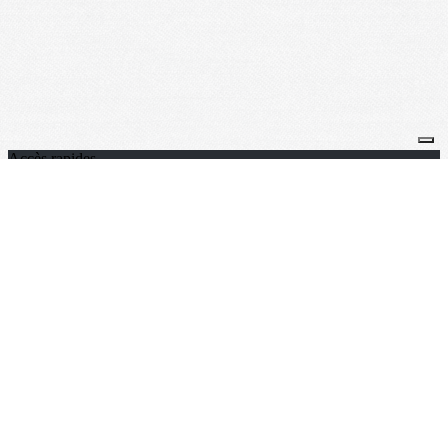
Accès rapides
Proposer un logement
Adhérer
Accueil ADHERENTS
Vidéos Réunions ADHERENTS
Magazines ADHERENTS
Liens utiles
Lycée Saint-Louis
SCEI (concours ingénieurs)
Concours Agro-Véto
BCE (écoles de commerce)
ECRICOME (écoles de commerce)
Contact