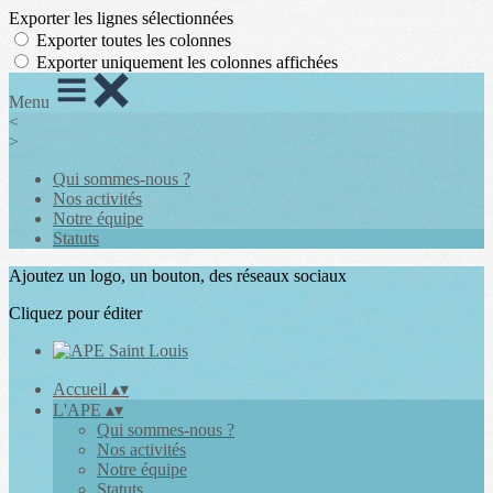
Exporter les lignes sélectionnées
Exporter toutes les colonnes
Exporter uniquement les colonnes affichées
Menu
<
>
Qui sommes-nous ?
Nos activités
Notre équipe
Statuts
Ajoutez un logo, un bouton, des réseaux sociaux
Cliquez pour éditer
Accueil
▴
▾
L'APE
▴
▾
Qui sommes-nous ?
Nos activités
Notre équipe
Statuts